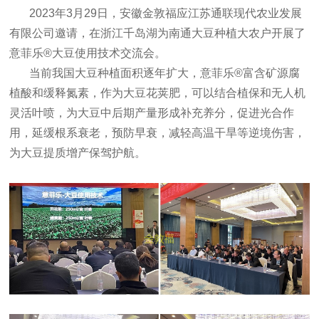
2023年3月29日，安徽金敦福应江苏通联现代农业发展
有限公司邀请，在浙江千岛湖为南通大豆种植大农户开展了
意菲乐®大豆使用技术交流会。
当前我国大豆种植面积逐年扩大，意菲乐®富含矿源腐
植酸和缓释氮素，作为大豆花荚肥，可以结合植保和无人机
灵活叶喷，为大豆中后期产量形成补充养分，促进光合作
用，延缓根系衰老，预防早衰，减轻高温干旱等逆境伤害，
为大豆提质增产保驾护航。