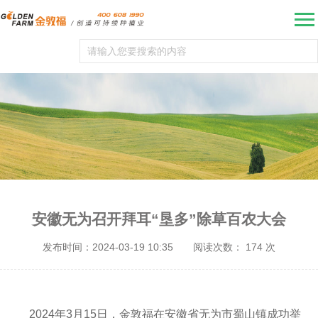
安徽无为召开拜耳“垦多”除草百农大会
发布时间：2024-03-19 10:35
阅读次数：
174
次
2024
年
3
月
15
日，金敦福在安徽省无为市蜀山镇成功举