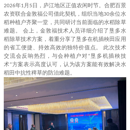
年
月
日，庐江地区正值农闲
时节
。合肥百景
2026
1
5
农资
联合
金敦福公司借此契机，组织当地
余位水
30
稻种植户齐聚一堂，共同研讨当前面临的水稻除草
难题。 会上，金敦福技术人员详细介绍了垦多水
稻除草技术方案，着重分享了垦多在机插秧田应用
的省工便捷、持效高效的独特价值点。 此次技术
交流会反响热烈，与会种植户对
垦多机插秧技
“
术
方案表示高度认可，认为该方案能有效解决水
”
稻田中抗性稗草的防治难题。