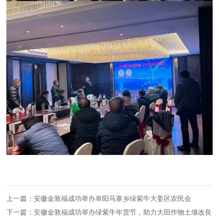
上一篇：安徽金敦福成功举办阜阳马寨乡绿紫牛大姜区农民会
下一篇：安徽金敦福成功举办绿紫牛年货节，助力大田作物土壤改良